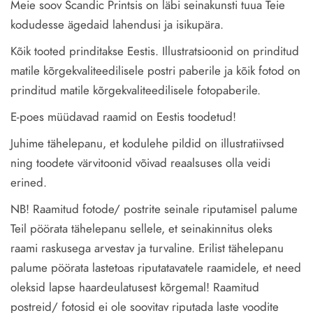
Meie soov Scandic Printsis on läbi seinakunsti tuua Teie
kodudesse ägedaid lahendusi ja isikupära.
Kõik tooted prinditakse Eestis. Illustratsioonid on prinditud
matile kõrgekvaliteedilisele postri paberile ja kõik fotod on
prinditud matile kõrgekvaliteedilisele fotopaberile.
E-poes müüdavad raamid on Eestis toodetud!
Juhime tähelepanu, et kodulehe pildid on illustratiivsed
ning toodete värvitoonid võivad reaalsuses olla veidi
erined.
NB! Raamitud fotode/ postrite seinale riputamisel palume
Teil pöörata tähelepanu sellele, et seinakinnitus oleks
raami raskusega arvestav ja turvaline. Erilist tähelepanu
palume pöörata lastetoas riputatavatele raamidele, et need
oleksid lapse haardeulatusest kõrgemal! Raamitud
postreid/ fotosid ei ole soovitav riputada laste voodite