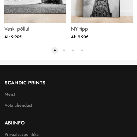
Veski põllul
NY tipp
Al:
9.90
€
Al:
9.90
€
SCANDIC PRINTS
Meist
Võta ühendust
ABIINFO
Privaatsuspoliitika