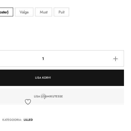
oster)
Valge
Must
Puit
LISA KORVI
LISA LEMMIKUTESSE
KATEGOORIA:
LILLED