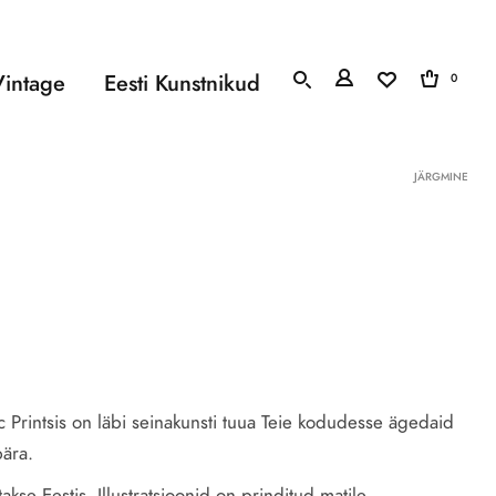
Vintage
Eesti Kunstnikud
0
Toote 
JÄRGMINE
 Printsis on läbi seinakunsti tuua Teie kodudesse ägedaid
pära.
akse Eestis. Illustratsioonid on prinditud matile