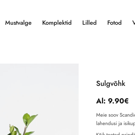
Mustvalge
Komplektid
Lilled
Fotod
Sulgvõhk
Al:
9.90
€
Meie soov Scandic
lahendusi ja isiku
Kõik tooted prindit