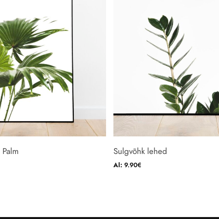
 Palm
Sulgvõhk lehed
Al:
9.90
€
e chosen on the product page
uct has multiple variants. The options may be chosen on the p
This product has multiple
VALI