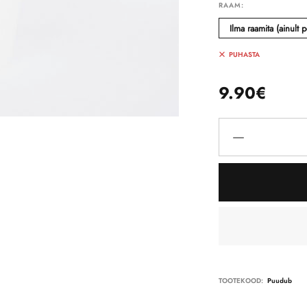
RAAM:
Ilma raamita (ainult p
PUHASTA
9.90
€
TOOTEKOOD:
Puudub