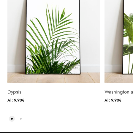
Dypsis
Washingtonia
Al:
9.90
€
Al:
9.90
€
he options may be chosen on the product page
This product has multiple variants. The options may b
This prod
VALI
VALI