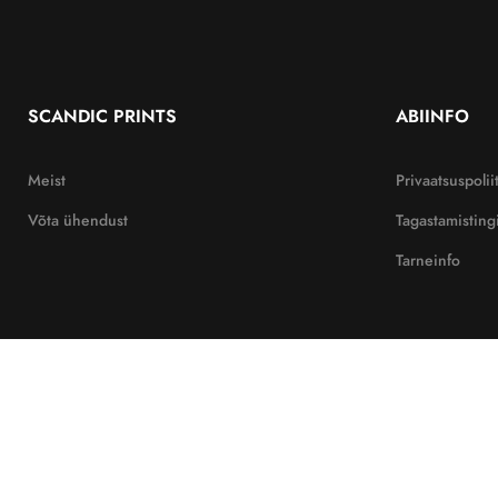
SCANDIC PRINTS
ABIINFO
Meist
Privaatsuspolii
Võta ühendust
Tagastamistin
Tarneinfo
Tagastamistingimused
Tarneinfo