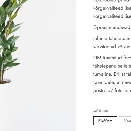
kõrgekvaliteedilis
kõrgekvaliteedilis
E-poes müüdavad 
Juhime tähelepanu,
värvitoonid võivad
NB! Raamitud foto
tähelepanu sellele
turvaline. Erilist
raamidele, et nee
postreid/ fotosid 
MÕÕDUD:
21x30cm
30x