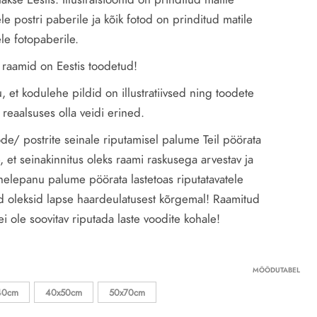
ele postri paberile ja kõik fotod on prinditud matile
ele fotopaberile.
raamid on Eestis toodetud!
 et kodulehe pildid on illustratiivsed ning toodete
 reaalsuses olla veidi erined.
de/ postrite seinale riputamisel palume Teil pöörata
, et seinakinnitus oleks raami raskusega arvestav ja
 tähelepanu palume pöörata lastetoas riputatavatele
d oleksid lapse haardeulatusest kõrgemal! Raamitud
ei ole soovitav riputada laste voodite kohale!
MÕÕDUTABEL
40cm
40x50cm
50x70cm