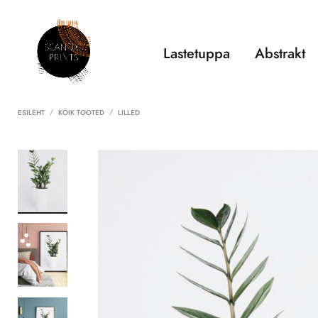
Lastetuppa
Abstrakt
ESILEHT
KÕIK TOOTED
LILLED